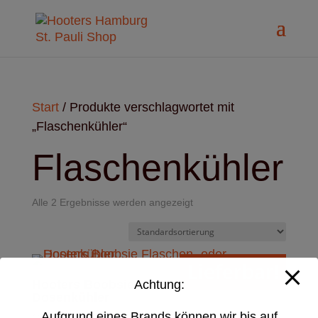
modal-check
Start
/ Produkte verschlagwortet mit
„Flaschenkühler“
Flaschenkühler
Alle 2 Ergebnisse werden angezeigt
Lieferbar!
Hooters Boobsie Flaschen- oder
Achtung:
Dosenkühler
Aufgrund eines Brands können wir bis auf