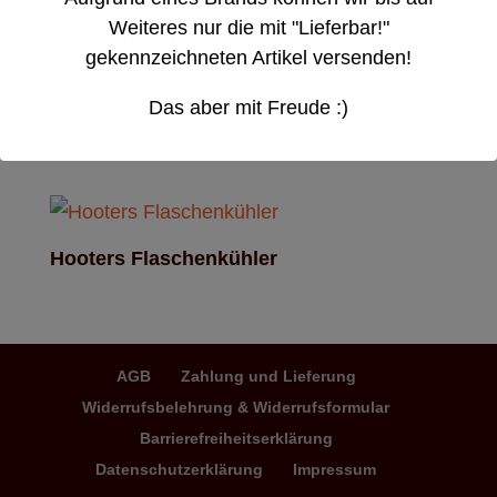
13,90
€
Weiteres nur die mit "Lieferbar!"
inkl. 19 % MwSt.
gekennzeichneten Artikel versenden!
zzgl.
Versandkosten
Das aber mit Freude :)
Lieferzeit:
1-2 Werktage nach Zahlungseingang
Hooters Flaschenkühler
AGB
Zahlung und Lieferung
Widerrufsbelehrung & Widerrufsformular
Barrierefreiheitserklärung
Datenschutzerklärung
Impressum