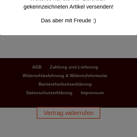
gekennzeichneten Artikel versenden!
inkl. 19 % MwSt.
Das aber mit Freude :)
zzgl.
Versandkosten
Lieferzeit:
Ausverkauft
AGB
Zahlung und Lieferung
Widerrufsbelehrung & Widerrufsformular
Barrierefreiheitserklärung
Datenschutzerklärung
Impressum
Vertrag widerrufen