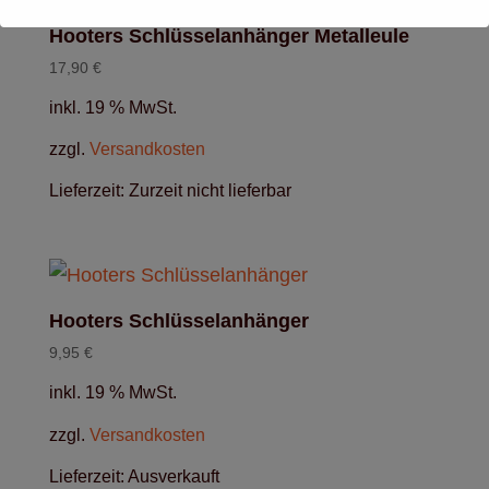
Hooters Schlüsselanhänger Metalleule
17,90
€
inkl. 19 % MwSt.
zzgl.
Versandkosten
Lieferzeit:
Zurzeit nicht lieferbar
Hooters Schlüsselanhänger
9,95
€
inkl. 19 % MwSt.
zzgl.
Versandkosten
Lieferzeit:
Ausverkauft