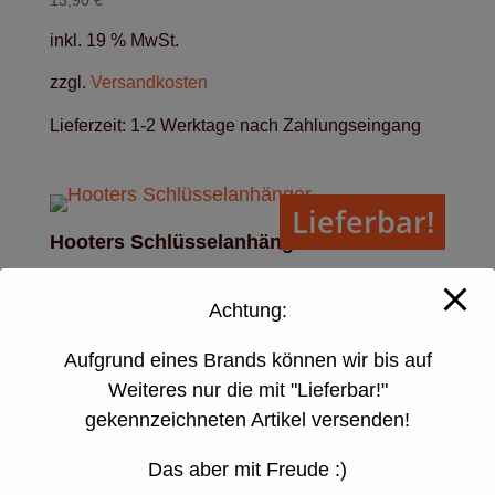
13,90
€
inkl. 19 % MwSt.
zzgl.
Versandkosten
Lieferzeit:
1-2 Werktage nach Zahlungseingang
Lieferbar!
Hooters Schlüsselanhänger
9,95
€
Achtung:
inkl. 19 % MwSt.
zzgl.
Versandkosten
Aufgrund eines Brands können wir bis auf
Weiteres nur die mit "Lieferbar!"
Lieferzeit:
1-2 Werktage nach Zahlungseingang
gekennzeichneten Artikel versenden!
Das aber mit Freude :)