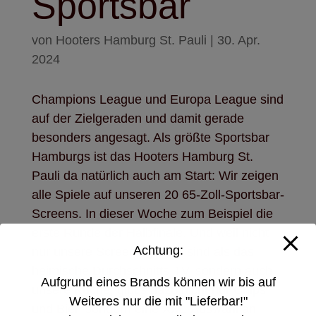
Sportsbar
von
Hooters Hamburg St. Pauli
|
30. Apr.
2024
Champions League und Europa League sind
auf der Zielgeraden und damit gerade
besonders angesagt. Als größte Sportsbar
Hamburgs ist das Hooters Hamburg St.
Pauli da natürlich auch am Start: Wir zeigen
alle Spiele auf unseren 20 65-Zoll-Sportsbar-
Screens. In dieser Woche zum Beispiel die
erste Runde der Halbfinale. Und weil nicht
Achtung:
nur unsere Screens größer sind als das
heimische Durchschnitts-TV, sondern auch
Aufgrund eines Brands können wir bis auf
unsere Küche, gibt’s dazu nicht nur Chips
Weiteres nur die mit "Lieferbar!"
und Bier, sondern eine XXL-Auswahl an